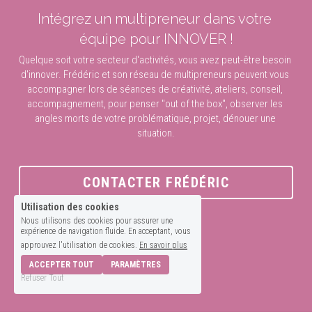
Intégrez un multipreneur dans votre 
Morphopsychologie
Conférences
équipe pour INNOVER !
Numérologie
Quelque soit votre secteur d'activités, vous avez peut-être besoin 
d'innover. Frédéric et son réseau de multipreneurs peuvent vous 
Coach'Healing
accompagner lors de séances de créativité, ateliers, conseil, 
accompagnement, pour penser "out of the box", observer les 
angles morts de votre problématique, projet, dénouer une 
Codéveloppement
situation.
Coaching au quotidien
CONTACTER FRÉDÉRIC
Thématiques
Utilisation des cookies
Nous utilisons des cookies pour assurer une
expérience de navigation fluide. En acceptant, vous
approuvez l'utilisation de cookies.
En savoir plus
ACCEPTER TOUT
PARAMÈTRES
Refuser Tout