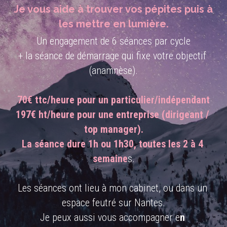
Je vous aide à trouver vos pépites puis à 
Morphopsychologie
Conférences
les mettre en lumière.
Un engagement de 6 séances par cycle
Numérologie
+ la séance de démarrage qui fixe votre objectif 
Coach'Healing
(anamnèse).
Codéveloppement
70€ ttc/heure pour un particulier/indépendant
Coaching au quotidien
197€ ht/heure pour une entreprise (dirigeant / 
top manager).
Thématiques
La séance dure 1h ou 1h30, toutes les 2 à 4 
semaine
s.
Les séances ont lieu à mon cabinet, ou dans un 
espace feutré sur Nantes.
Je peux aussi vous accompagner e
n 